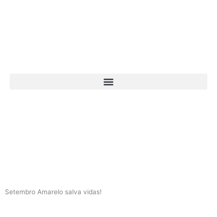
Ir
para
o
conteúdo
Setembro Amarelo salva vidas!