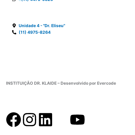
Unidade 4
- "Dr. Eliseu"
(11) 4975-8264
INSTITUIÇÃO DR. KLAIDE – Desenvolvido por Evercode
F
I
L
Y
a
n
i
o