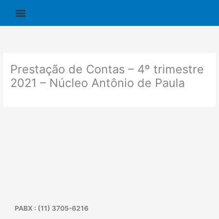
Ir
para
o
conteúdo
Prestação de Contas – 4º trimestre
2021 – Núcleo Antônio de Paula
PABX : (11) 3705-6216