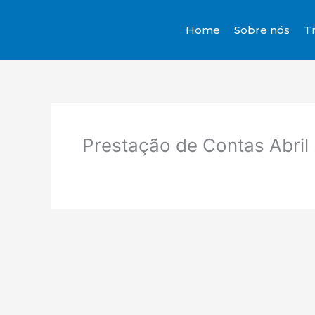
Ir
para
Home
Sobre nós
T
o
conteúdo
Prestação de Contas Abril 