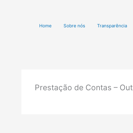
Ir
para
o
conteúdo
Home
Sobre nós
Transparência
Prestação de Contas – Out