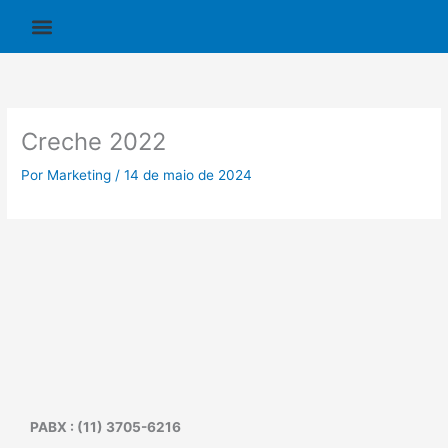
Ir
para
o
conteúdo
Creche 2022
Por
Marketing
/
14 de maio de 2024
PABX : (11) 3705-6216