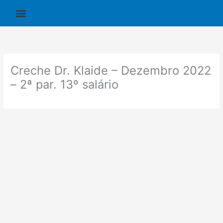
Ir
para
o
conteúdo
Creche Dr. Klaide – Dezembro 2022
– 2ª par. 13º salário