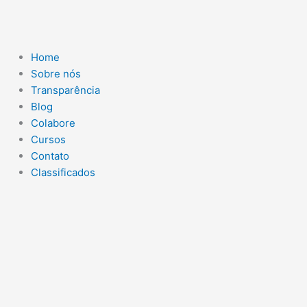
Ir
para
o
conteúdo
Home
Sobre nós
Transparência
Blog
Colabore
Cursos
Contato
Classificados