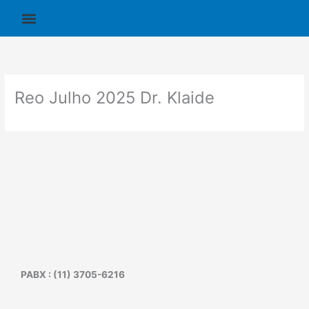
Ir
para
o
conteúdo
Reo Julho 2025 Dr. Klaide
PABX : (11) 3705-6216